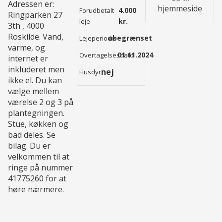
Adressen er:
hjemmeside
4.000
Forudbetalt
Ringparken 27
kr.
leje
3th , 4000
Roskilde. Vand,
ubegrænset
Lejeperiode
varme, og
01.11.2024
Overtagelsesdato
internet er
inkluderet men
nej
Husdyr
ikke el. Du kan
vælge mellem
værelse 2 og 3 på
plantegningen.
Stue, køkken og
bad deles. Se
bilag. Du er
velkommen til at
ringe på nummer
41775260 for at
høre nærmere.