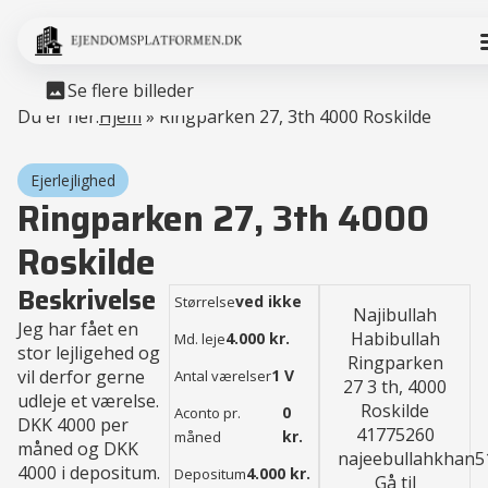
Se flere billeder
Du er her:
Hjem
»
Ringparken 27, 3th 4000 Roskilde
Ejerlejlighed
Ringparken 27, 3th 4000
Roskilde
Beskrivelse
ved ikke
Størrelse
Najibullah
Jeg har fået en
Habibullah
4.000 kr.
Md. leje
stor lejligehed og
Ringparken
vil derfor gerne
1 V
Antal værelser
27 3 th, 4000
udleje et værelse.
Roskilde
0
Aconto pr.
DKK 4000 per
41775260
kr.
måned
måned og DKK
najeebullahkhan
4000 i depositum.
4.000 kr.
Depositum
Gå til