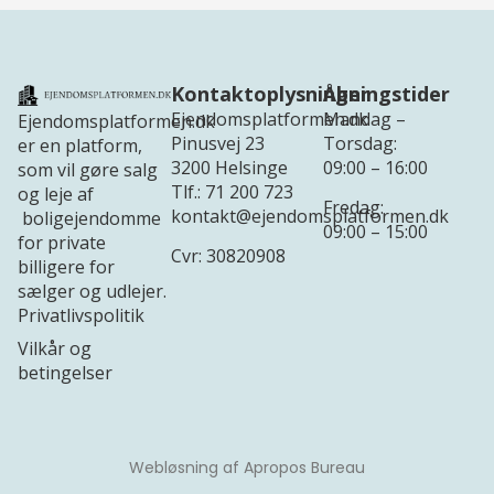
Kontaktoplysninger
Åbningstider
Ejendomsplatformen.dk
Mandag –
Ejendomsplatformen.dk
Pinusvej 23
Torsdag:
er en platform,
3200 Helsinge
09:00 – 16:00
som vil gøre salg
Tlf.: 71 200 723
og leje af
Fredag:
kontakt@ejendomsplatformen.dk
boligejendomme
09:00 – 15:00
for private
Cvr: 30820908
billigere for
sælger og udlejer.
Privatlivspolitik
Vilkår og
betingelser
Webløsning af Apropos Bureau