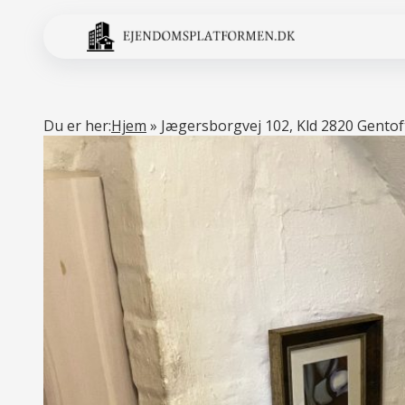
Du er her:
Hjem
»
Jægersborgvej 102, Kld 2820 Gentof