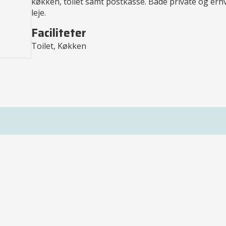
køkken, toilet samt postkasse. Både private og erh
leje.
Faciliteter
Toilet, Køkken
Ejendomsplatformen.dk er en platform, som vil gøre
salg og leje af boligejendomme for private billigere for
sælger og udlejer.
Privatlivspolitik