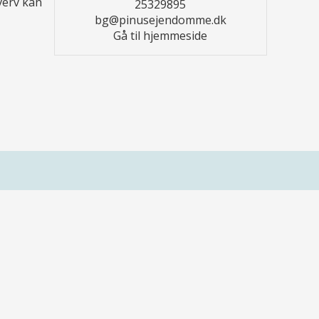
verv kan
25329895
bg@pinusejendomme.dk
Gå til hjemmeside
Åbningstider
Mandag – Torsdag:
09:00 – 16:00
Fredag:
09:00 – 15:00