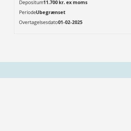
Depositum
11.700 kr. ex moms
Periode
Ubegrænset
Overtagelsesdato
01-02-2025
Kontaktoplysninger
Ejendomsplatformen.dk
Pinusvej 23
3200 Helsinge
Tlf.: 71 200 723
kontakt@ejendomsplatformen.dk