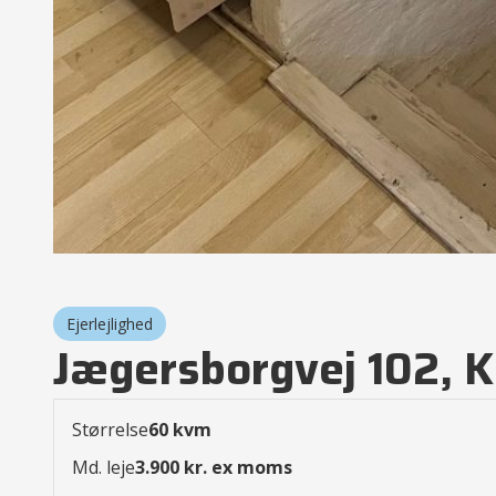
Ejerlejlighed
Jægersborgvej 102, 
Størrelse
60 kvm
Md. leje
3.900 kr. ex moms