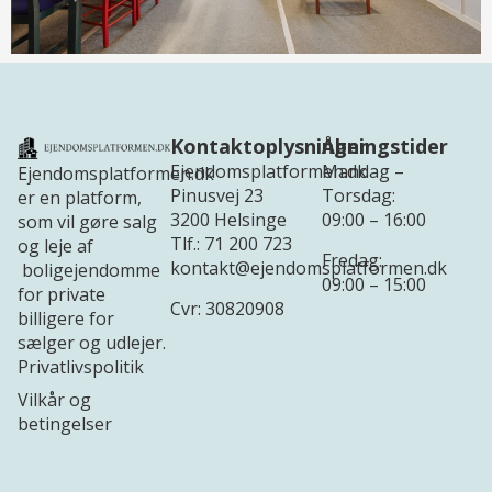
Kontaktoplysninger
Åbningstider
Ejendomsplatformen.dk
Mandag –
Ejendomsplatformen.dk
Pinusvej 23
Torsdag:
er en platform,
3200 Helsinge
09:00 – 16:00
som vil gøre salg
Tlf.: 71 200 723
og leje af
Fredag:
kontakt@ejendomsplatformen.dk
boligejendomme
09:00 – 15:00
for private
Cvr: 30820908
billigere for
sælger og udlejer.
Privatlivspolitik
Vilkår og
betingelser